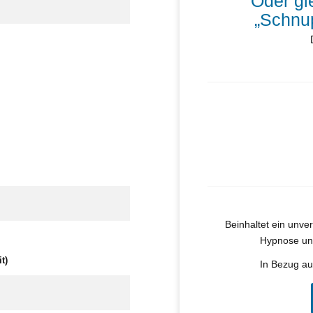
Oder gl
„
Schnup
Beinhaltet ein unve
Hypnose un
t)
In Bezug a