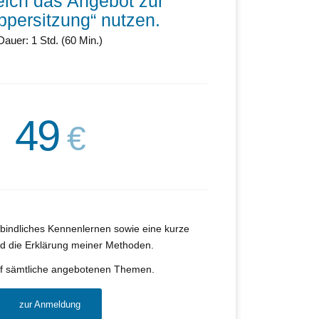
eich das Angebot zur
per­sitzung
“
nutzen.
Dauer: 1 Std. (60 Min.)
49
€
rbindliches Kennenlernen sowie eine kurze
d die Erklärung meiner Methoden.
uf sämtliche angebotenen Themen.
zur Anmeldung